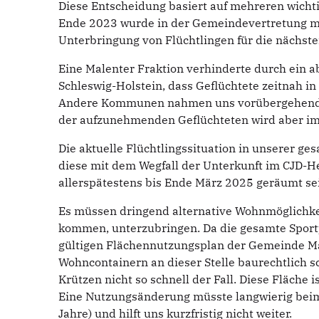
Diese Entscheidung basiert auf mehreren wicht
Ende 2023 wurde in der Gemeindevertretung meh
Unterbringung von Flüchtlingen für die nächsten
Eine Malenter Fraktion verhinderte durch ein 
Schleswig-Holstein, dass Geflüchtete zeitnah i
Andere Kommunen nahmen uns vorübergehend d
der aufzunehmenden Geflüchteten wird aber im
Die aktuelle Flüchtlingssituation in unserer ge
diese mit dem Wegfall der Unterkunft im CJD-H
allerspätestens bis Ende März 2025 geräumt se
Es müssen dringend alternative Wohnmöglichke
kommen, unterzubringen. Da die gesamte Sportp
gültigen Flächennutzungsplan der Gemeinde Male
Wohncontainern an dieser Stelle baurechtlich s
Krützen nicht so schnell der Fall. Diese Fläche
Eine Nutzungsänderung müsste langwierig beim 
Jahre) und hilft uns kurzfristig nicht weiter.