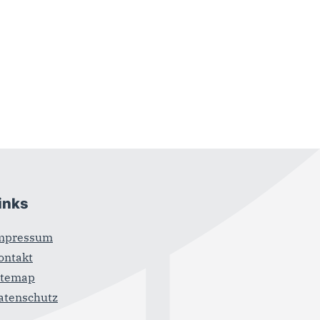
inks
mpressum
ontakt
itemap
atenschutz