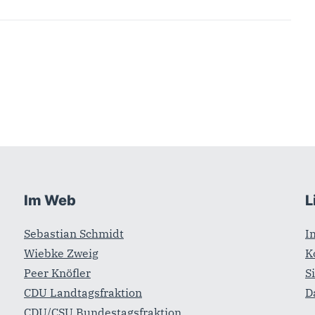
Im Web
L
Sebastian Schmidt
I
Wiebke Zweig
K
Peer Knöfler
S
CDU Landtagsfraktion
D
CDU/CSU Bundestagsfraktion