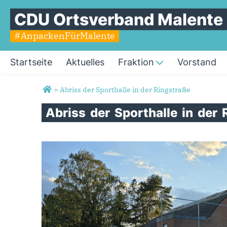
CDU Ortsverband Malente
#AnpackenFürMalente
Startseite
Aktuelles
Fraktion
Vorstand
Sie sind hier
»
Abriss der Sporthalle in der Ringstraße
Abriss
der
Sporthalle
in
der